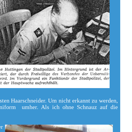
ten Haarschneider. Um nicht erkannt zu werden,
Uniform umher. Als ich ohne Schnauz auf die
er