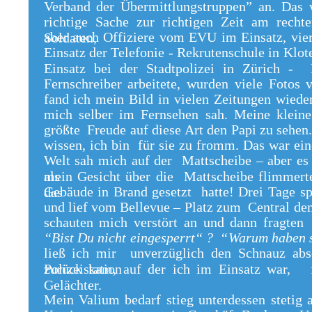
Verband der Übermittlungstruppen” an. Das 
richtige Sache zur richtigen Zeit am rech
aber auch Offiziere vom EVU im Einsatz, vie
Soldaten,
Einsatz der Telefonie - Rekrutenschule in Klot
Einsatz bei der Stadtpolizei in Zürich 
Fernschreiber arbeitete, wurden viele Fotos
fand ich mein Bild in vielen Zeitungen wied
mich selber im Fernsehen sah. Meine kleine 
größte Freude auf diese Art den Papi zu sehen.
wissen, ich bin für sie zu fromm. Das war ein
Welt sah mich auf der Mattscheibe – aber es
als
mein Gesicht über die Mattscheibe flimmerte
Gebäude in Brand gesetzt hatte! Drei Tage spä
das
und lief vom Bellevue – Platz zum Central de
schauten mich verstört an und dann fragt
“Bist Du nicht eingesperrt“ ? “Warum haben s
ließ ich mir unverzüglich den Schnauz abs
Polizeistation
zurück kam, auf der ich im Einsatz war, 
Gelächter.
Mein Valium bedarf stieg unterdessen stetig