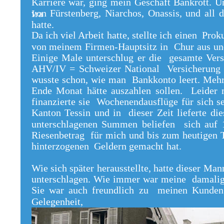
Karriere war, ging mein Geschäft Bankrott. U
von Fürstenberg, Niarchos, Onassis, und all 
Ira
hatte.
Da ich viel Arbeit hatte, stellte ich einen Pro
von meinem Firmen-Hauptsitz in Chur aus und 
Einige Male unterschlug er die gesamte Vers
AHV/IV = Schweizer National Versicherung 
wusste schon, wie man Bankkonto leert. Mehr
Ende Monat hätte auszahlen sollen. Leider 
finanzierte sie Wochenendausflüge für sich s
Kanton Tessin und in dieser Zeit lieferte di
unterschlagenen Summen beliefen sich auf 
Riesenbetrag für mich und bis zum heutigen 
hinterzogenen Geldern gemacht hat.
Wie sich später herausstellte, hatte dieser M
unterschlagen. Wie immer war meine damalig
Sie war auch freundlich zu meinen Kunden
Gelegenheit,