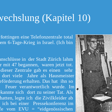
echslung (Kapitel 10)
Hottingen eine Telefonzentrale total
em 6-Tage-Krieg in Israel. (Ich bin
nschlüsse in der Stadt Zürich lahm
 mit 47 begannen, waren jetzt tot.
dieser Zentrale gab es einen sehr
 dort viele Jahre als Hausmeister
eförderung erhalten. Das hat ihn so
as Feuer verantwortlich wurde. Im
kannte sich dort zu seiner Tat. Als
tten, legte ich die Zivilkleider ab
 ich bei einer Pressekonferenz im
lfe vom EVU = “eidgenössischen