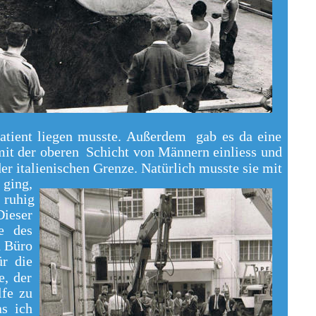
Patient liegen musste. Außerdem gab es da eine
mit der oberen Schicht von Männern einliess und
r italienischen Grenze. Natürlich musste sie mit
ging,
h ruhig
ieser
e des
n Büro
ür die
e, der
fe zu
as ich