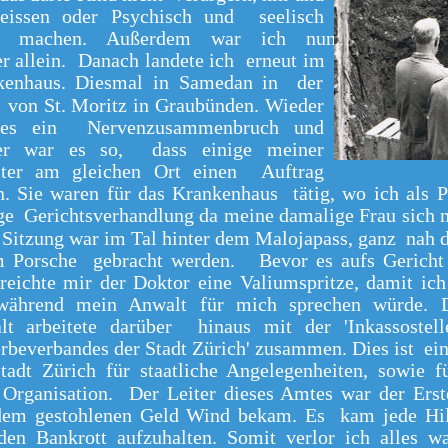
reissen oder Psychisch und seelisch
ig machen. Außerdem war ich nun
r allein. Danach landete ich erneut im
kenhaus. Diesmal in Samedan in der
von St. Moritz in Graubünden. Wieder
es ein Nervenzusammenbruch und
er war es so, dass einige meiner
iter am gleichen Ort einen Auftrag
n. Sie waren für das Krankenhaus tätig, wo ich als 
ge Gerichtsverhandlung da meine damalige Frau sich 
 Sitzung war im Tal hinter dem Malojapass, ganz nah de
m Porsche gebracht werden. Bevor es aufs Gericht 
reichte mir der Doktor eine Valiumspritze, damit ic
 während mein Anwalt für mich sprechen würde. D
lt arbeitete darüber hinaus mit der 'Inkassostell
beverbandes der Stadt Zürich' zusammen. Dies ist ei
tadt Zürich für staatliche Angelegenheiten, sowie f
 Organisation. Der Leiter dieses Amtes war der Erst
dem gestohlenen Geld Wind bekam. Es kam jede Hil
den Bankrott aufzuhalten. Somit verlor ich alles w