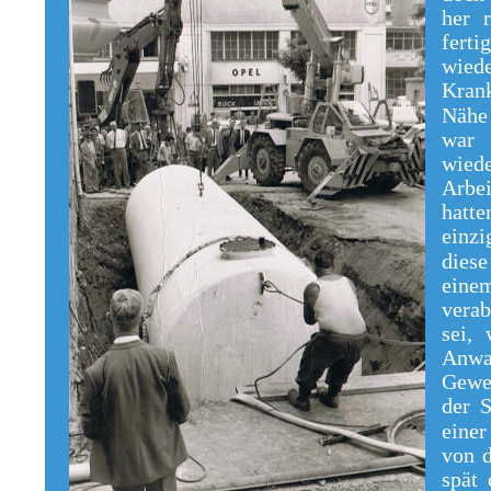
her 
fert
wiede
Kran
Nähe 
war 
wied
Arbe
hatte
einzi
diese
eine
verab
sei,
Anwa
Gewer
der S
einer
von 
spät 