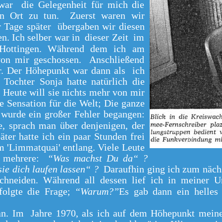
war die Gelegenheit für mich die
ten Ort zu tun. Zuerst waren wir
r Tage später übergaben wir diesen
en. Ich selber war in dieser Zeit im
- Hottingen. Während dem ich am
 von mir geschossen. Anschließend
er. Der Höhepunkt war dann als ich
Tochter Sonja hatte natürlich die
 Heute will sie nichts mehr von mir
e Sensation für die Welt; Die ganze
 wurde ein großer Fehler begangen:
, sprach man über denjenigen, der
ter hatte ich ein paar Stunden frei
m 'Limmatquai' entlang. Viele Leute
en mehrere:
“Was machst Du da“ ?
ie dich laufen lassen“ ?
Daraufhin ging ich zum nächs
chneiden. Während all dessen lief ich in meiner 
folgte die Frage;
“Warum?”
Es gab dann ein helles
 an. Im Jahre 1970, als ich auf dem Höhepunkt mein