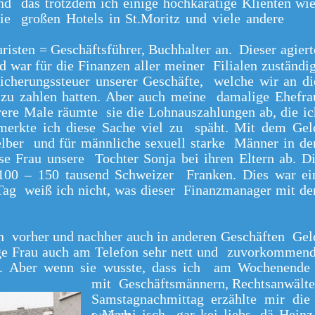
nd das trotzdem ich einige hochkarätige Klienten wi
die großen Hotels in St.Moritz und viele andere
kuristen = Geschäftsführer, Buchhalter an. Dieser agiert
war für die Finanzen aller meiner Filialen zuständig
icherungssteuer unserer Geschäfte, welche wir an di
zu zahlen hatten. Aber auch meine damalige Ehefra
ere Male räumte sie die Lohnauszahlungen ab, die i
merkte ich diese Sache viel zu späht. Mit dem Gel
elber und für männliche sexuell starke Männer in de
ese Frau unsere Tochter Sonja bei ihren Eltern ab. D
100 – 150 tausend Schweizer Franken. Dies war ei
Tag weiß ich nicht, was dieser Finanzmanager mit de
ann vorher und nachher auch in anderen Geschäften Gel
e Frau auch am Telefon sehr nett und zuvorkommend
. Aber wenn sie wusste, dass ich am Wochenende n
mit Geschäftsmännern, Rechtsanwält
Samstagnachmittag erzählte mir die
s Mami isch gar kei liebs, dä Hein