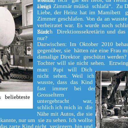
weisch,
i mim Zimmär müäsä schlafä“. Zu Deu
äleigä
Liebe, der Heinz hat im Mamibett g
Zimmer geschlafen. Von da an wusste 
verheiratet war. Es wurde noch schl
Zürich Direktionssekretärin und da
Stadt
nur?
Dazwischen: Im Oktober 2010 beha
gegenüber, sie hätten nie eine Frau 
damalige Direktor geschützt werden?
Tochter will sie nicht sehen. Erzwin
man: Papi will Dich
nicht sehen. Weil ich
wusste, dass das Kind
fast immer bei den
Grosseltern
beliebteste
untergebracht war,
schlich ich mich in die
Nähe mit Autos, die sie
 kannte, nur um sie zu sehen. Ich wollte
das zarte Kind nicht verärgern, hin und