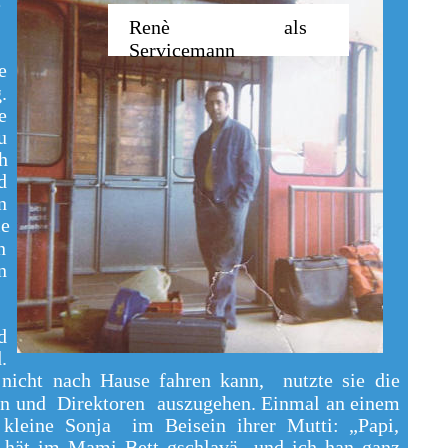
e
Renè als
Servicemann
e
.
e
u
ch
d
n
ie
n
n
d
.
icht nach Hause fahren kann, nutzte sie die
en und Direktoren auszugehen. Einmal an einem
 kleine Sonja im Beisein ihrer Mutti: „Papi,
z hät im Mami Bett gschlavä und ich han ganz