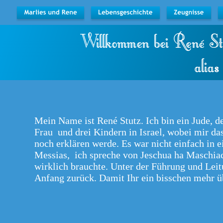
Willkommen bei René St
                       al